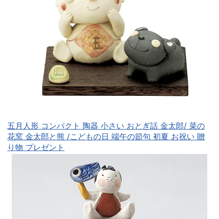
五月人形 コンパクト 陶器 小さい おとぎ話 金太郎/ 菜の
花窯 金太郎と熊 /こどもの日 端午の節句 初夏 お祝い 贈
り物 プレゼント