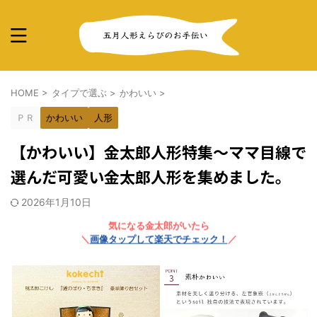
HOME
>
タイプで選ぶ
>
かわいい
>
ＰＲ
かわいい
人形
【かわいい】金太郎人形特集～ママ目線で
選んだ可愛い金太郎人形を集めました。
2026年1月10日
気になる金太郎がいたら
＼
画像タップして楽天でチェック！
／