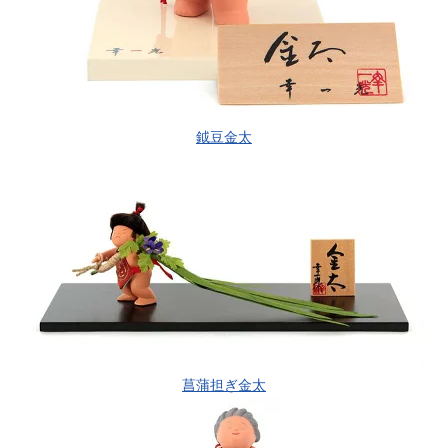
鉞豆金太
菖蒲担ぎ金太