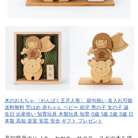
木のおもちゃ 〈わんぱく五月人形〉 節句祝い 名入れ可能
送料無料 型はめ 赤ちゃん ベビー 幼児 男の子 女の子 誕
生日 出産祝い 知育玩具 木製玩具 知育 0歳 1歳 2歳 3歳 日
本製 高知 皇室 安芸 安全 ギフト プレゼント