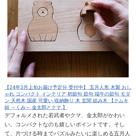
【24年3月上旬お届け予定分 受付中】 五月人形 木製 おし
ゃれ コンパクト インテリア 初節句 節句 端午の節句 モダ
ン 天然木 国産 可愛い 収納飾り 木 玄関 組み木 【クムキ
組 ～くみ～ 金太郎とクマ 】
デフォルメされた若武者やクマ、金太郎がかわい
い。コンパクトなのも嬉しいポイントです。そし
て、片づける時までパズルみたいに楽しめる五月人