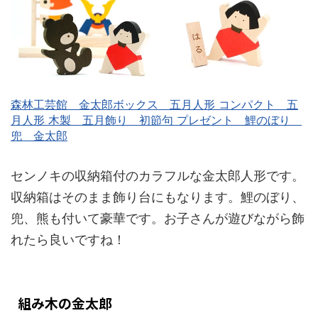
森林工芸館 金太郎ボックス 五月人形 コンパクト 五
月人形 木製 五月飾り 初節句 プレゼント 鯉のぼり
兜 金太郎
センノキの収納箱付のカラフルな金太郎人形です。
収納箱はそのまま飾り台にもなります。鯉のぼり、
兜、熊も付いて豪華です。お子さんが遊びながら飾
れたら良いですね！
組み木の金太郎