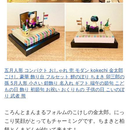
五月人形 コンパクト おしゃれ 兜 モダン kokechi 金太郎
こけし 豪華 飾り台 フルセット 鯉のぼり ちまき 卯三郎の
孫 5月人形 小さい 鎧飾り 名入れ ギフト 端午の節句 こど
もの日 飾り 初節句 お祝い おくりもの 子供の日 こいのぼ
り 武者 熊
ころんとまんまるフォルムのこけしの金太郎。にっ
こり笑顔がとってもチャーミングです。ちまきと柏
餅とくまどんが付いて来ます！