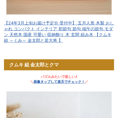
【24年3月上旬お届け予定分 受付中】 五月人形 木製 おし
ゃれ コンパクト インテリア 初節句 節句 端午の節句 モダ
ン 天然木 国産 可愛い 収納飾り 木 玄関 組み木 【クムキ
組 ～くみ～ 金太郎と若大将 】
クムキ 組 金太郎とクマ
パズルみたいで楽しい♪
＼
画像タップして楽天でチェック！
／