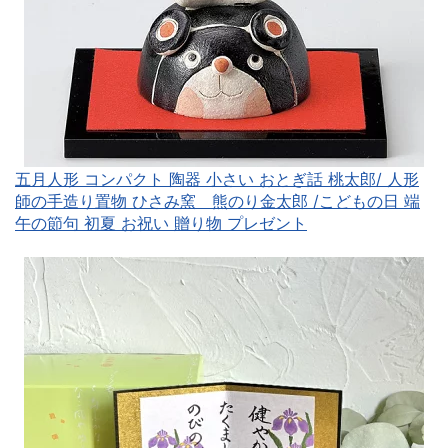
五月人形 コンパクト 陶器 小さい おとぎ話 桃太郎/ 人形
師の手造り置物 ひさみ窯 熊のり金太郎 /こどもの日 端
午の節句 初夏 お祝い 贈り物 プレゼント