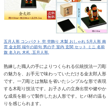
五月人形 コンパクト 兜 兜飾り 木製 おしゃれ 5月人形 南
雲 金太郎 端午の節句 男の子 室内 玄関 セット ミニ 名前
旗 名入れ 木札 .五月人形.
熟練した職人の手によりつくられる伝統技法一刀彫
の魅力を、お手元で味わっていただける金太郎人形
です。一刀彫とは無駄を省いたシンプルな形で表現
する木彫り技法です。お子さんの立身出世や健やか
な成長を願っで製作したお人形です。ヒバ材の温も
りを感じられます。