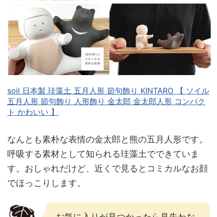
soil 日本製 珪藻土 五月人形 節句飾り KINTARO 【 ソイル
五月人形 節句飾り 人形飾り 金太郎 金太郎人形 コンパク
ト かわいい 】
なんとも素朴な表情の金太郎と熊の五月人形です。
呼吸する素材として知られる珪藻土でできていま
す。おしゃれだけど、近くで見るとコミカルなお顔
でほっこりします。
お気に入りが見つかったら見失わな