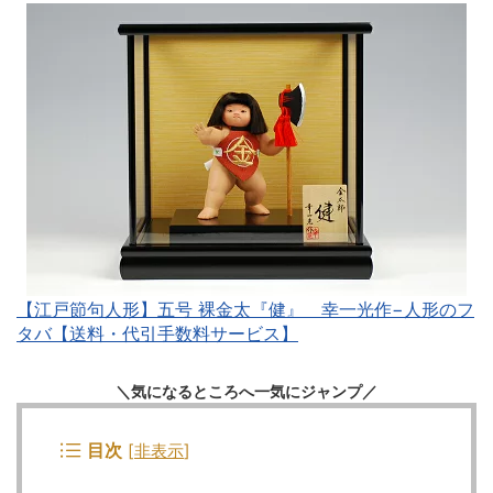
【江戸節句人形】五号 裸金太『健』 幸一光作−人形のフ
タバ【送料・代引手数料サービス】
＼気になるところへ一気にジャンプ／
目次
[
非表示
]