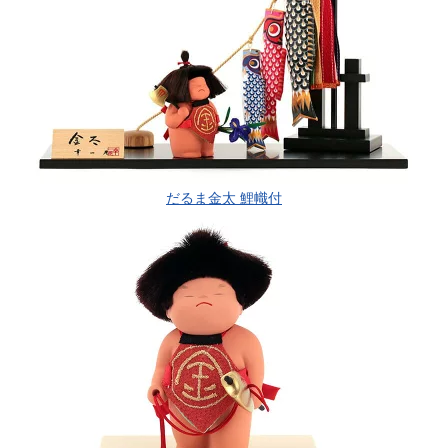
だるま金太 鯉幟付